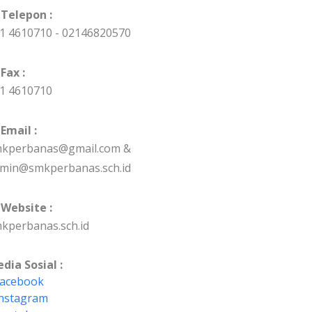
Telepon :
1 4610710 - 02146820570
Fax :
1 4610710
Email :
kperbanas@gmail.com &
min@smkperbanas.sch.id
Website :
kperbanas.sch.id
dia Sosial :
acebook
nstagram