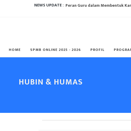
Peran Guru dalam Membentuk Karak
NEWS UPDATE :
Metode Pembelajaran Untuk Kurik
Mengapa kurikulum perlu berubah?
Mengapa Ekstrakulikuler Itu Penti
HOME
SPMB ONLINE 2025 - 2026
PROFIL
PROGRA
5 Alasan Paskibra Jadi Ekskul Palin
Metode Pembelajaran Untuk Kurik
E-Learning dan Manfaatnya Pada P
HUBIN & HUMAS
5 CARA MENGHADAPI ANBK 2022, AU
Metode Pembelajaran Untuk Kurik
SMK Perbankan Nasional Rayakan H