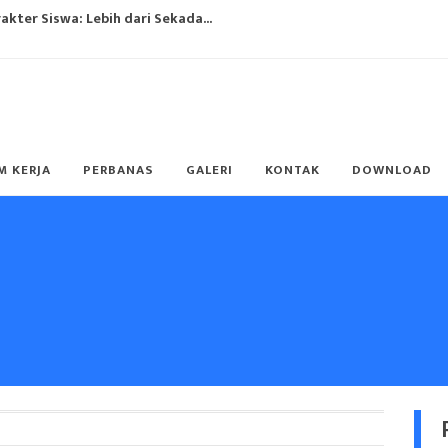
ter Siswa: Lebih dari Sekada...
ulum Merdeka...
"...
ng?...
M KERJA
PERBANAS
GALERI
KONTAK
DOWNLOAD
g Populer...
ulum Merdeka...
endidikan...
TO SUKSES...
ulum Merdeka...
ari Guru Nasional 2023...