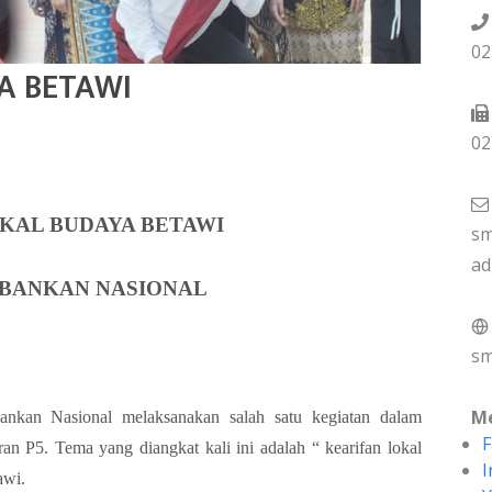
02
A BETAWI
02
KAL BUDAYA BETAWI
sm
ad
RBANKAN NASIONAL
sm
Me
kan Nasional melaksanakan salah satu kegiatan dalam
F
an P5. Tema yang diangkat kali ini adalah “ kearifan lokal
I
awi.