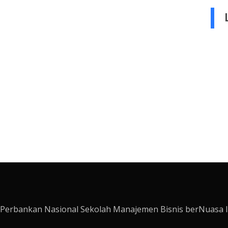
Perbankan Nasional Sekolah Manajemen Bisnis berNuasa I