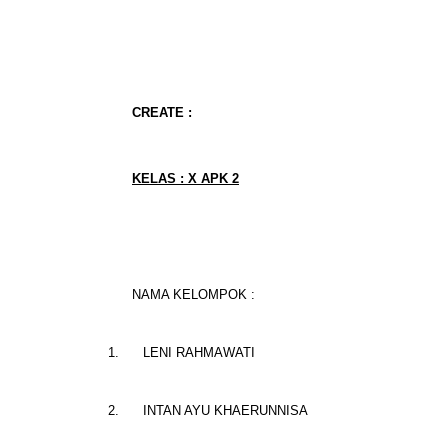
CREATE :
KELAS : X APK 2
NAMA KELOMPOK :
1.
LENI RAHMAWATI
2.
INTAN AYU KHAERUNNISA