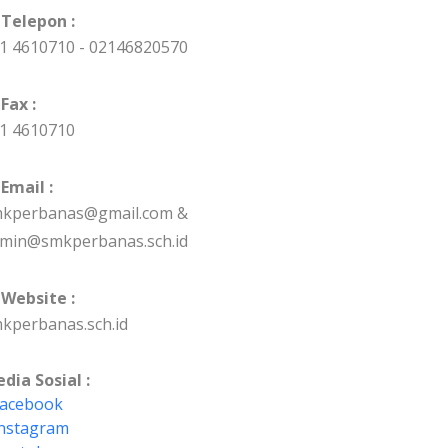
Telepon :
1 4610710 - 02146820570
Fax :
1 4610710
Email :
kperbanas@gmail.com &
min@smkperbanas.sch.id
Website :
kperbanas.sch.id
dia Sosial :
acebook
nstagram