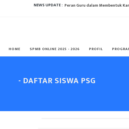
NEWS UPDATE :
Metode Pembelajaran Untuk Kurik
Mengapa kurikulum perlu berubah?
Mengapa Ekstrakulikuler Itu Penti
HOME
SPMB ONLINE 2025 - 2026
PROFIL
PROGRA
5 Alasan Paskibra Jadi Ekskul Palin
Metode Pembelajaran Untuk Kurik
E-Learning dan Manfaatnya Pada P
- DAFTAR SISWA PSG
5 CARA MENGHADAPI ANBK 2022, AU
Metode Pembelajaran Untuk Kurik
SMK Perbankan Nasional Rayakan H
Peran Guru dalam Membentuk Karak