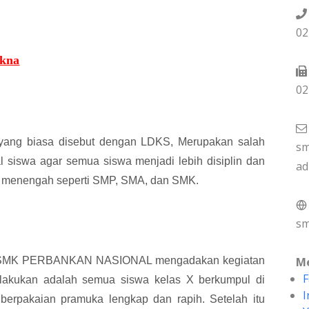
02
akna
02
yang biasa disebut dengan LDKS, Merupakan salah
sm
al siswa agar semua siswa menjadi lebih disiplin dan
ad
lah menengah seperti SMP, SMA, dan SMK.
sm
SMK PERBANKAN NASIONAL mengadakan kegiatan
Me
F
 lakukan adalah semua siswa kelas X berkumpul di
I
erpakaian pramuka lengkap dan rapih. Setelah itu