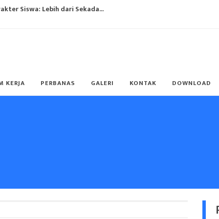
ulum Merdeka...
"...
ng?...
M KERJA
PERBANAS
GALERI
KONTAK
DOWNLOAD
g Populer...
ulum Merdeka...
endidikan...
TO SUKSES...
ulum Merdeka...
ari Guru Nasional 2023...
ter Siswa: Lebih dari Sekada...