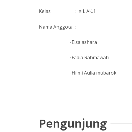
Kelas : XII. AK.1
Nama Anggota :
Elsa ashara
·
Fadia Rahmawati
·
Hilmi Aulia mubarok
·
Pengunjung