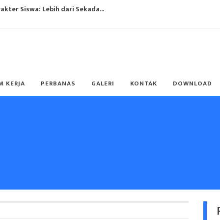
ter Siswa: Lebih dari Sekada...
ulum Merdeka...
"...
ng?...
M KERJA
PERBANAS
GALERI
KONTAK
DOWNLOAD
g Populer...
ulum Merdeka...
endidikan...
TO SUKSES...
ulum Merdeka...
ari Guru Nasional 2023...