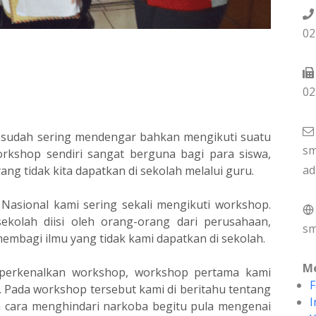
02
02
 sudah sering mendengar bahkan mengikuti suatu
sm
kshop sendiri sangat berguna bagi para siswa,
ad
g tidak kita dapatkan di sekolah melalui guru.
Nasional kami sering sekali mengikuti workshop.
kolah diisi oleh orang-orang dari perusahaan,
sm
embagi ilmu yang tidak kami dapatkan di sekolah.
Me
diperkenalkan workshop, workshop pertama kami
F
 Pada workshop tersebut kami di beritahu tentang
I
an cara menghindari narkoba begitu pula mengenai