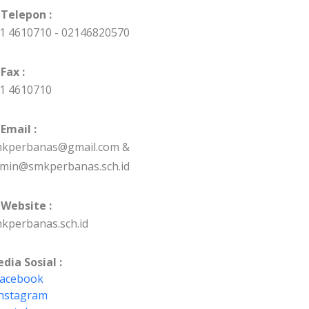
Telepon :
1 4610710 - 02146820570
Fax :
1 4610710
Email :
kperbanas@gmail.com &
min@smkperbanas.sch.id
Website :
kperbanas.sch.id
dia Sosial :
acebook
nstagram