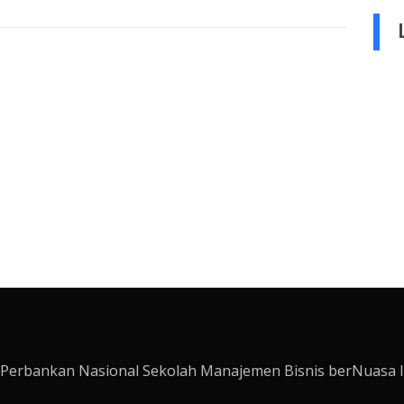
Perbankan Nasional Sekolah Manajemen Bisnis berNuasa I