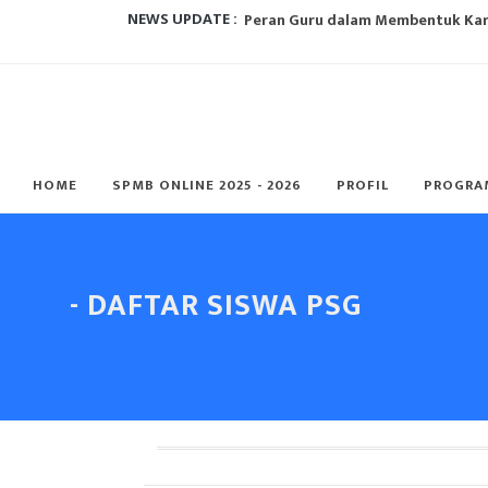
Peran Guru dalam Membentuk Karak
NEWS UPDATE :
Metode Pembelajaran Untuk Kurik
Mengapa kurikulum perlu berubah?
Mengapa Ekstrakulikuler Itu Penti
HOME
SPMB ONLINE 2025 - 2026
PROFIL
PROGRA
5 Alasan Paskibra Jadi Ekskul Palin
Metode Pembelajaran Untuk Kurik
E-Learning dan Manfaatnya Pada P
- DAFTAR SISWA PSG
5 CARA MENGHADAPI ANBK 2022, AU
Metode Pembelajaran Untuk Kurik
SMK Perbankan Nasional Rayakan H